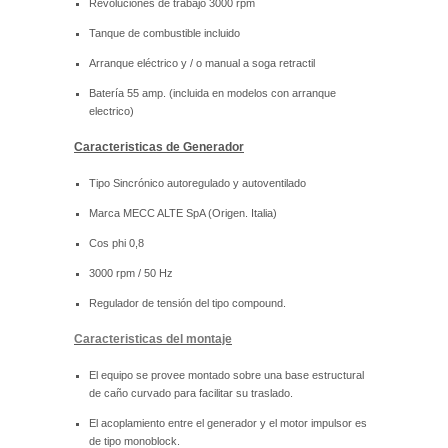
Revoluciones de trabajo 3000 rpm
Tanque de combustible incluido
Arranque eléctrico y / o manual a soga retractil
Batería 55 amp. (incluida en modelos con arranque
electrico)
Caracteristicas de Generador
Tipo Sincrónico autoregulado y autoventilado
Marca MECC ALTE SpA (Origen. Italia)
Cos phi 0,8
3000 rpm / 50 Hz
Regulador de tensión del tipo compound.
Caracteristicas del montaje
El equipo se provee montado sobre una base estructural
de caño curvado para facilitar su traslado.
El acoplamiento entre el generador y el motor impulsor es
de tipo monoblock.