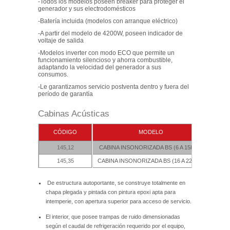
-Todos los modelos poseen breaker para proteger el
generador y sus electrodomésticos
-Batería incluida (modelos con arranque eléctrico)
-A partir del modelo de 4200W, poseen indicador de
voltaje de salida
-Modelos inverter con modo ECO que permite un
funcionamiento silencioso y ahorra combustible,
adaptando la velocidad del generador a sus
consumos.
-Le garantizamos servicio postventa dentro y fuera del
período de garantía
Cabinas Acústicas
CÓDIGO
MODELO
EXTR
145,12
CABINA INSONORIZADA BS (6 A 15KVA)
145,35
CABINA INSONORIZADA BS (16 A 22KVA)
De estructura autoportante, se construye totalmente en
chapa plegada y pintada con pintura epoxi apta para
intemperie, con apertura superior para acceso de servicio.
El interior, que posee trampas de ruido dimensionadas
según el caudal de refrigeración requerido por el equipo,