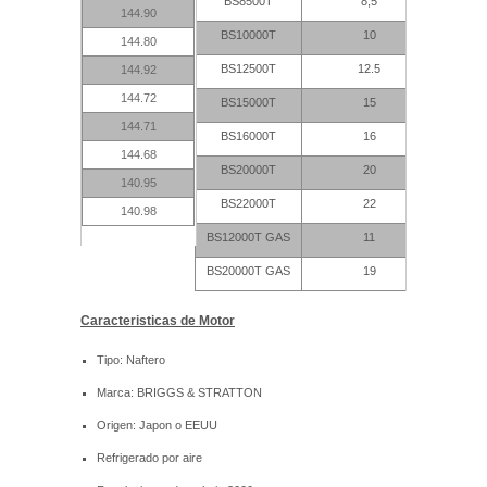
BS8500T
8,5
144.90
BS10000T
10
144.80
BS12500T
12.5
144.92
144.72
BS15000T
15
144.71
BS16000T
16
144.68
BS20000T
20
140.95
BS22000T
22
140.98
BS12000T GAS
11
BS20000T GAS
19
Caracteristicas de Motor
Tipo: Naftero
Marca: BRIGGS & STRATTON
Origen: Japon o EEUU
Refrigerado por aire