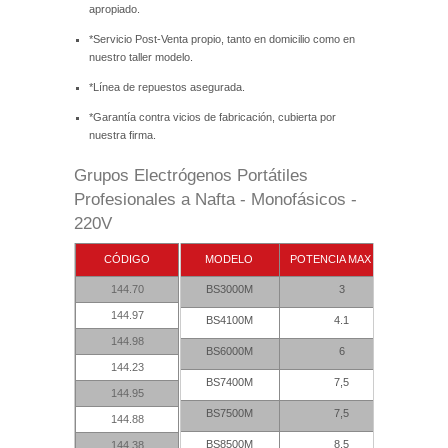
apropiado.
*Servicio Post-Venta propio, tanto en domicilio como en
nuestro taller modelo.
*Línea de repuestos asegurada.
*Garantía contra vicios de fabricación, cubierta por
nuestra firma.
Grupos Electrógenos Portátiles
Profesionales a Nafta - Monofásicos -
220V
CÓDIGO
MODELO
POTENCIA MAX KVA
MOTO
144.70
BS3000M
3
144.97
BS4100M
4.1
144.98
BS6000M
6
144.23
BS7400M
7,5
144.95
BS7500M
7,5
144.88
BS8500M
8,5
144.38