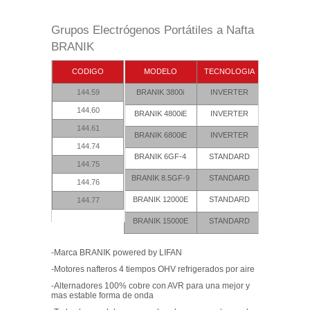
Grupos Electrógenos Portátiles a Nafta
BRANIK
CODIGO
MODELO
TECNOLOGIA
POT MAXI
144.59
BRANIK 3800i
INVERTER
3300W
144.60
BRANIK 4800iE
INVERTER
4200W
144.61
BRANIK 6800iE
INVERTER
6000W
144.74
BRANIK 6GF-4
STANDARD
6500W
144.75
BRANIK 8.5GF-9
STANDARD
8500W
144.76
BRANIK 12000E
STANDARD
11000W
144.77
BRANIK 15000E
STANDARD
13000W
-Marca BRANIK powered by LIFAN
-Motores nafteros 4 tiempos OHV refrigerados por aire
-Alternadores 100% cobre con AVR para una mejor y
mas estable forma de onda