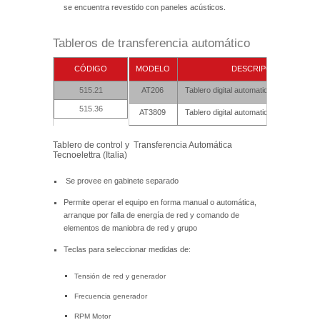
se encuentra revestido con paneles acústicos.
Tableros de transferencia automático
CÓDIGO
MODELO
DESCRIPCIÓN
515.21
AT206
Tablero digital automatico modelo stan
515.36
AT3809
Tablero digital automatico modelo pre
Tablero de control y Transferencia Automática
Tecnoelettra (Italia)
Se provee en gabinete separado
Permite operar el equipo en forma manual o automática,
arranque por falla de energía de red y comando de
elementos de maniobra de red y grupo
Teclas para seleccionar medidas de:
Tensión de red y generador
Frecuencia generador
RPM Motor