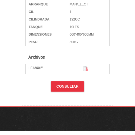
ARRANQUE
MAN/ELECT
CIL
1
CILINDRADA
192CC
TANQUE
10LTS
DIMENSIONES
600*400*605MM
PESO
30KG
Archivos
LF4800IE
CONSULTAR