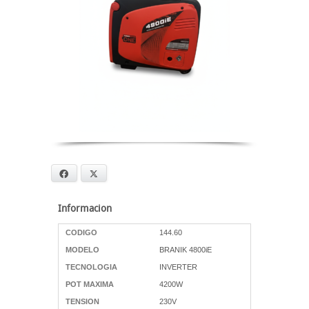
Facebook
X
Informacion
CODIGO
144.60
MODELO
BRANIK 4800iE
TECNOLOGIA
INVERTER
POT MAXIMA
4200W
TENSION
230V