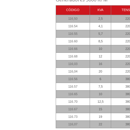
CÓDIGO
KVA
TENS
116,50
2,5
22
116.54
4,1
22
116.55
5,7
22
116.60
8,5
22
116.66
10
22
116.68
12
22
116,03
16
22
116,04
20
22
116.56
6
38
116.57
7,5
38
116.65
10
38
116.70
12,5
38
116.67
15
38
116.73
19
38
116,07
22
38