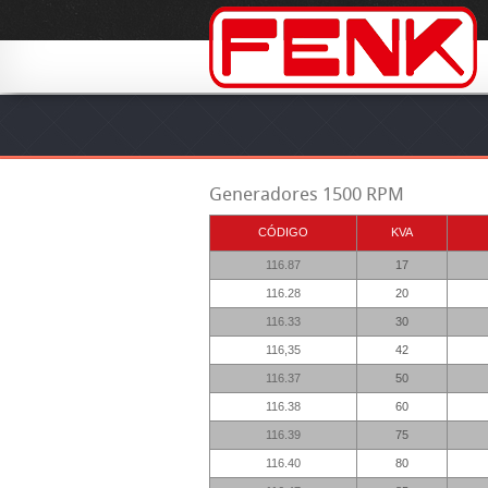
Generadores 1500 RPM
CÓDIGO
KVA
116.87
17
116.28
20
116.33
30
116,35
42
116.37
50
116.38
60
116.39
75
116.40
80