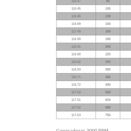
116.47
85
116.45
105
116.46
130
116.89
150
117.49
160
116.99
180
116.91
200
116.90
225
116,92
250
116.93
300
116,71
350
116,72
400
117.50
500
117.51
620
117,52
680
117,53
750
Generadores 3000 RPM