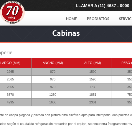
LLAMAR A (11) 4687 - 0000
HOME
PRODUCTOS
SERVIC
Cabinas
mperie
LARGO (MM)
ANCHO (MM)
ALTO (MM)
PESO 
2265
870
1590
35
2565
970
1590
35
2565
970
1730
35
3570
1250
1851
75
4295
1600
2301
95
te en chapa plegada y pintada con pintura nitro sintética apta para intemperie, con puertas
adas según el caudal de refrigeración requerido por el equipo, se encuentra íntegramente re