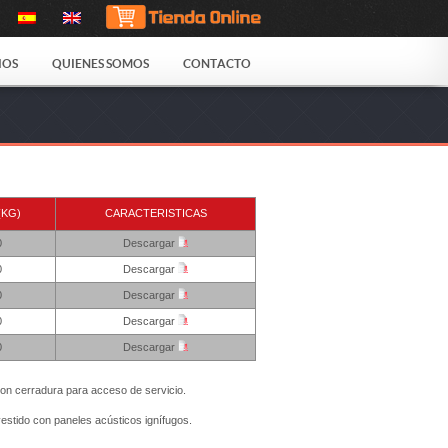
IOS
QUIENES SOMOS
CONTACTO
(KG)
CARACTERISTICAS
0
Descargar
0
Descargar
0
Descargar
0
Descargar
0
Descargar
 con cerradura para acceso de servicio.
vestido con paneles acústicos ignífugos.