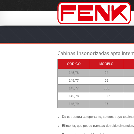
Cabinas Insonorizadas apta inte
CÓDIGO
MODELO
145,76
J4
145,77
J5
145,77
J5E
145,78
J6P
145,79
J7
De estructura autoportante, se construye totalmen
El interior, que posee trampas de ruido dimension