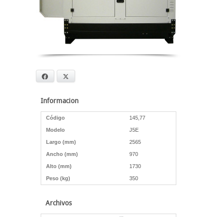
Facebook
X
Informacion
Código
145,77
Modelo
J5E
Largo (mm)
2565
Ancho (mm)
970
Alto (mm)
1730
Peso (kg)
350
Archivos