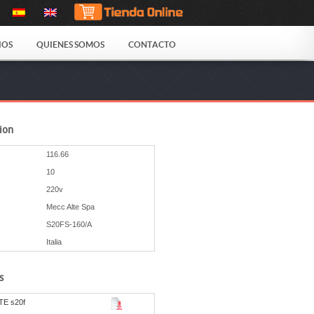
IOS
QUIENES SOMOS
CONTACTO
ion
116.66
10
220v
Mecc Alte Spa
S20FS-160/A
Italia
s
E s20f