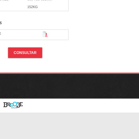
152KG
s
E
CONSULTAR