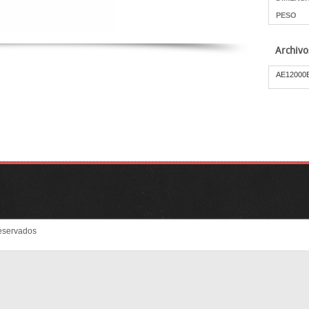
PESO
Archivo
AE12000
eservados