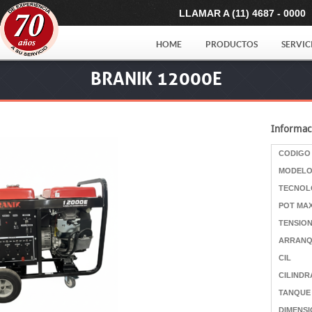
LLAMAR A (11) 4687 - 0000
HOME
PRODUCTOS
SERVIC
BRANIK 12000E
Informac
CODIGO
MODEL
TECNOL
POT MA
TENSIO
ARRANQ
CIL
CILIND
TANQUE
DIMENS