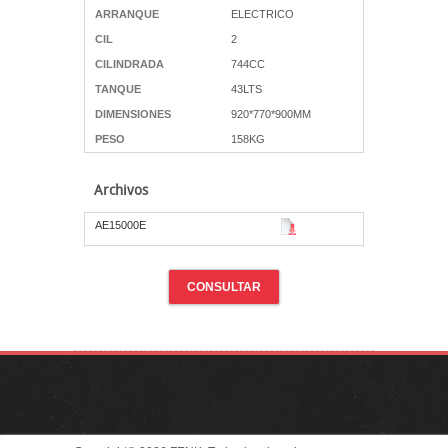
ARRANQUE
ELECTRICO
CIL
2
CILINDRADA
744CC
TANQUE
43LTS
DIMENSIONES
920*770*900MM
PESO
158KG
Archivos
AE15000E
CONSULTAR