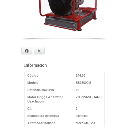
Facebook
X
Informacion
Código
144.65
Modelo
BS16000M
Potencia Max kVA
16
Motor Briggs & Stratton
27Hp/VANGUARD
Usa-Japon
Cil.
2
Sistema de Arranque
electrico
Alternador Italiano
MeccAlte SpA