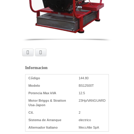
Facebook
X
Informacion
Código
144.80
Modelo
BS12500T
Potencia Max kVA
12.5
Motor Briggs & Stratton
23Hp/VANGUARD
Usa-Japon
Cil.
2
Sistema de Arranque
electrico
Alternador Italiano
MeccAlte SpA