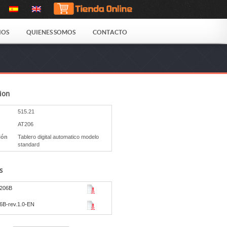
IOS
QUIENES SOMOS
CONTACTO
ion
515.21
AT206
ión
Tablero digital automatico modelo
standard
s
T206B
6B-rev.1.0-EN