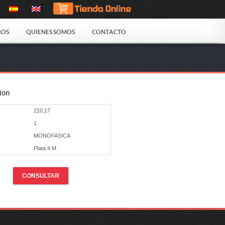
IOS
QUIENES SOMOS
CONTACTO
ion
210,17
1
MONOFASICA
Plata 4 M
CONSULTAR