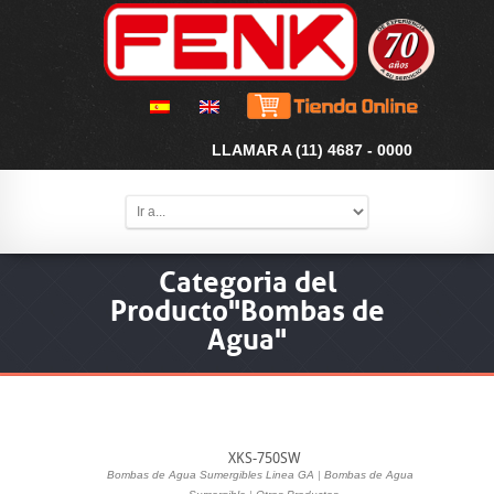
LLAMAR A (11) 4687 - 0000
Categoria del
Producto"Bombas de
Agua"
XKS-750SW
Bombas de Agua Sumergibles Linea GA
|
Bombas de Agua
|