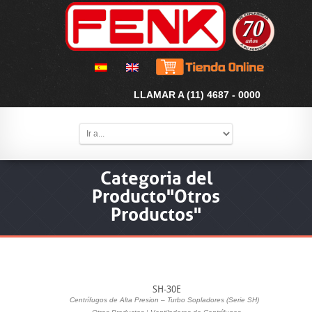
LLAMAR A (11) 4687 - 0000
Categoria del
Producto"Otros
Productos"
SH-30E
Centrífugos de Alta Presion – Turbo Sopladores (Serie SH)
|