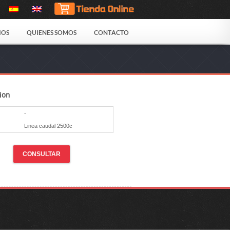
IOS
QUIENES SOMOS
CONTACTO
ion
-
Linea caudal 2500c
CONSULTAR