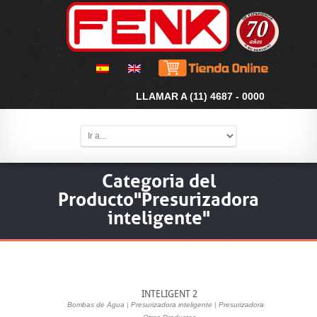
LLAMAR A (11) 4687 - 0000
Categoria del
Producto"Presurizadora
inteligente"
INTELIGENT 2
Bombas de Agua
|
Presurizadora inteligente
|
Presurizadoras
|