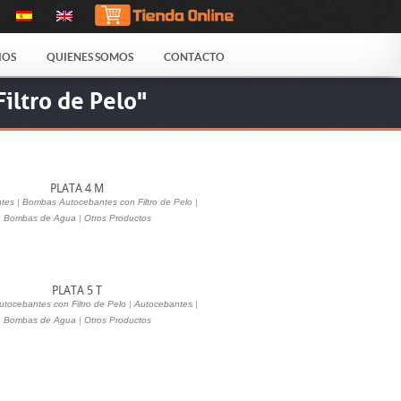
IOS
QUIENES SOMOS
CONTACTO
iltro de Pelo"
PLATA 4 M
tes
|
Bombas Autocebantes con Filtro de Pelo
|
Bombas de Agua
|
Otros Productos
PLATA 5 T
tocebantes con Filtro de Pelo
|
Autocebantes
|
Bombas de Agua
|
Otros Productos