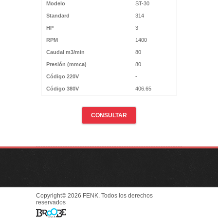
Modelo
ST-30
Standard
314
HP
3
RPM
1400
Caudal m3/min
80
Presión (mmca)
80
Código 220V
-
Código 380V
406.65
CONSULTAR
Copyright© 2026 FENK. Todos los derechos
reservados