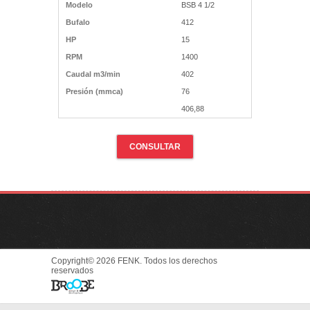
Modelo
BSB 4 1/2
Bufalo
412
HP
15
RPM
1400
Caudal m3/min
402
Presión (mmca)
76
406,88
CONSULTAR
Copyright© 2026 FENK. Todos los derechos
reservados