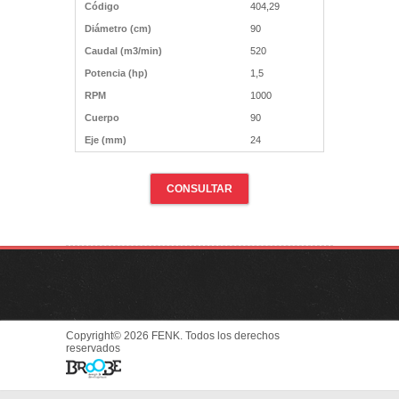
Código
404,29
Diámetro (cm)
90
Caudal (m3/min)
520
Potencia (hp)
1,5
RPM
1000
Cuerpo
90
Eje (mm)
24
CONSULTAR
Copyright© 2026 FENK. Todos los derechos
reservados