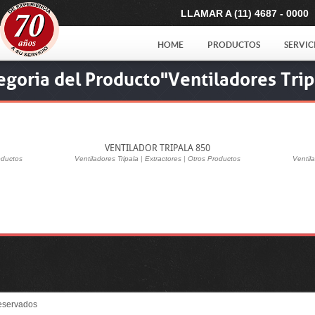
LLAMAR A (11) 4687 - 0000
HOME
PRODUCTOS
SERVIC
egoria del Producto"Ventiladores Trip
VENTILADOR TRIPALA 850
oductos
Ventiladores Tripala
|
Extractores
|
Otros Productos
Ventila
eservados