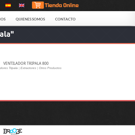
IOS
QUIENES SOMOS
CONTACTO
ala"
VENTILADOR TRIPALA 800
dores Tripala
|
Extractores
|
Otros Productos