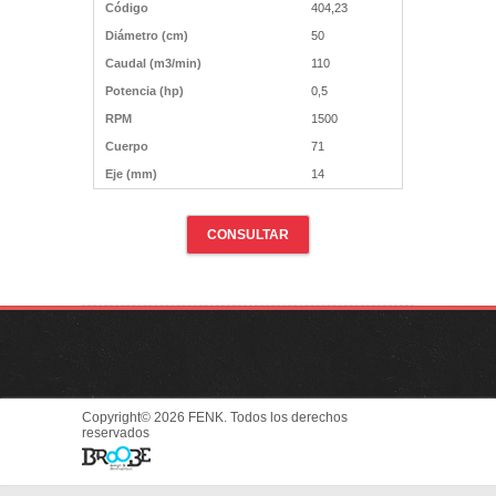
Código
404,23
Diámetro (cm)
50
Caudal (m3/min)
110
Potencia (hp)
0,5
RPM
1500
Cuerpo
71
Eje (mm)
14
CONSULTAR
Copyright© 2026 FENK. Todos los derechos
reservados