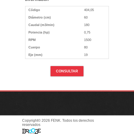
Código
404,05
Diámetro (cm)
60
Caudal (m3/min)
180
Potencia (hp)
0,75
RPM
1500
Cuerpo
80
Eje (mm)
19
CONSULTAR
Copyright© 2026 FENK. Todos los derechos
reservados