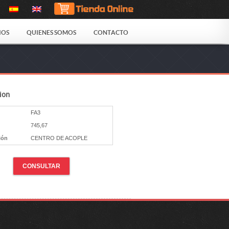
IOS
QUIENES SOMOS
CONTACTO
ion
FA3
745,67
ión
CENTRO DE ACOPLE
CONSULTAR