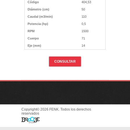
Código
404,53
Diámetro (cm)
50
Caudal (m3/min)
110
Potencia (hp)
0,5
RPM
1500
Cuerpo
71
Eje (mm)
14
CONSULTAR
Copyright© 2026 FENK. Todos los derechos
reservados