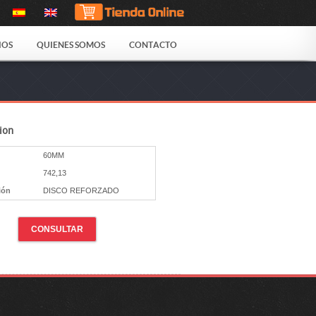
IOS
QUIENES SOMOS
CONTACTO
ion
60MM
742,13
ión
DISCO REFORZADO
CONSULTAR