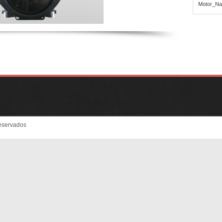
Motor_Na
eservados