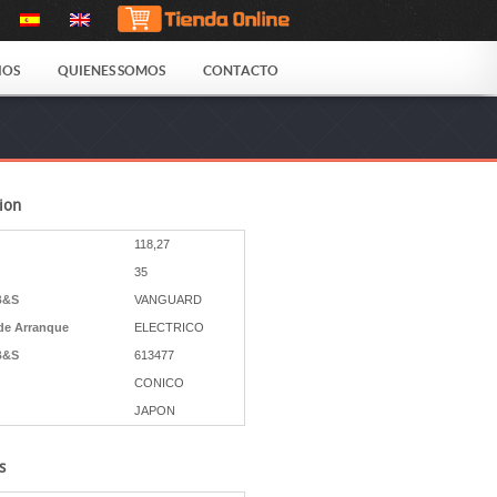
IOS
QUIENES SOMOS
CONTACTO
ion
118,27
35
B&S
VANGUARD
de Arranque
ELECTRICO
B&S
613477
CONICO
JAPON
s