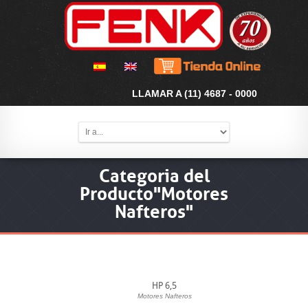
LLAMAR A (11) 4687 - 0000
Categoria del
Producto"Motores
Nafteros"
HP 6,5
Motores Nafteros