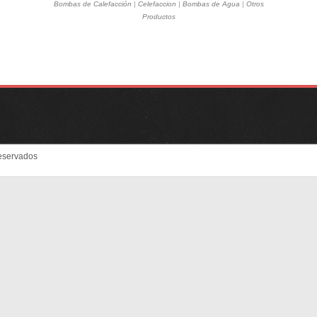
Bombas de Calefacción
|
Celefaccion
|
Bombas de Agua
|
Otros
Productos
eservados