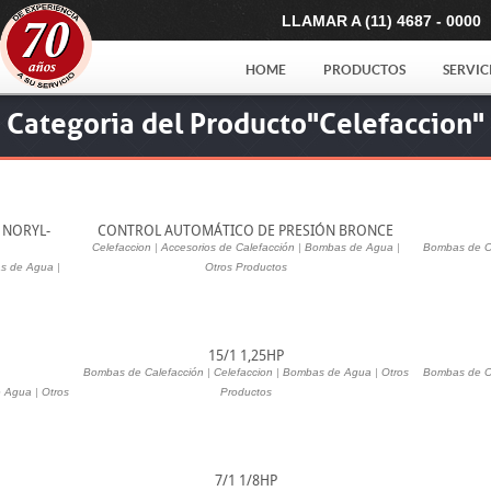
LLAMAR A (11) 4687 - 0000
HOME
PRODUCTOS
SERVIC
Categoria del Producto"Celefaccion"
 NORYL-
CONTROL AUTOMÁTICO DE PRESIÓN BRONCE
Celefaccion
|
Accesorios de Calefacción
|
Bombas de Agua
|
Bombas de C
s de Agua
|
Otros Productos
15/1 1,25HP
Bombas de Calefacción
|
Celefaccion
|
Bombas de Agua
|
Otros
Bombas de C
 Agua
|
Otros
Productos
7/1 1/8HP