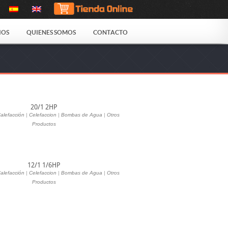
IOS
QUIENES SOMOS
CONTACTO
20/1 2HP
alefacción
|
Celefaccion
|
Bombas de Agua
|
Otros
Productos
12/1 1/6HP
alefacción
|
Celefaccion
|
Bombas de Agua
|
Otros
Productos