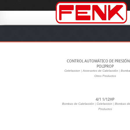
CONTROL AUTOMÁTICO DE PRESIÓN
POLIPROP
Celefaccion
|
Accesorios de Calefacción
|
Bomba
Otros Productos
4/1 1/12HP
Bombas de Calefacción
|
Celefaccion
|
Bombas de
Productos