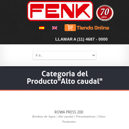
LLAMAR A (11) 4687 - 0000
Categoria del
Producto"Alto caudal"
ROWA PRESS 200
Bombas de Agua
|
Alto caudal
|
Presurizadoras
|
Otros
Productos