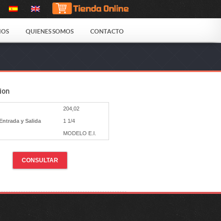
IOS
QUIENES SOMOS
CONTACTO
ion
204,02
Entrada y Salida
1 1/4
MODELO E.I.
CONSULTAR