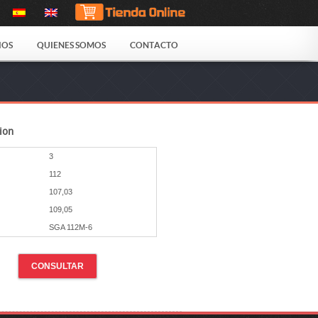
IOS
QUIENES SOMOS
CONTACTO
ion
3
112
107,03
109,05
SGA 112M-6
CONSULTAR