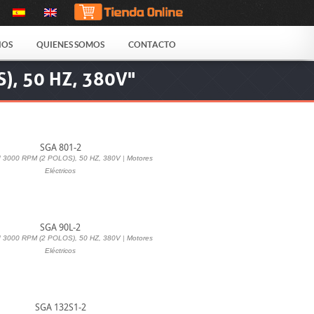
IOS
QUIENES SOMOS
CONTACTO
S), 50 HZ, 380V"
SGA 801-2
d 3000 RPM (2 POLOS), 50 HZ, 380V
|
Motores
Eléctricos
SGA 90L-2
d 3000 RPM (2 POLOS), 50 HZ, 380V
|
Motores
Eléctricos
SGA 132S1-2