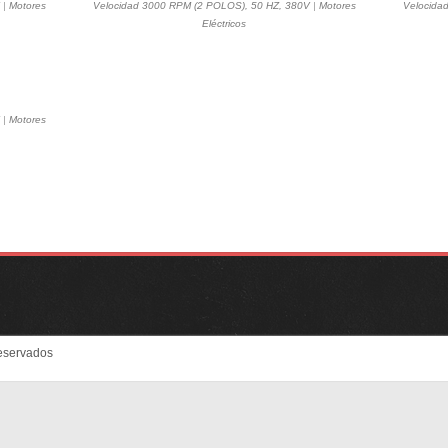
|
Motores
Velocidad 3000 RPM (2 POLOS), 50 HZ, 380V
|
Motores
Velocida
Eléctricos
|
Motores
eservados