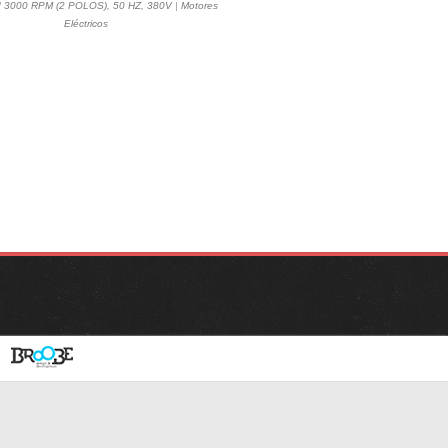
d 3000 RPM (2 POLOS), 50 HZ, 380V
|
Motores
Eléctricos