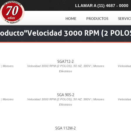
LLAMAR A (11) 4687 - 0000
HOME
PRODUCTOS
SERVIC
roducto"Velocidad 3000 RPM (2 POLO
SGA712-2
|
Motores
Velocidad 3000 RPM (2 POLOS), 50 HZ, 380V
|
Motores
Velocida
Eléctricos
SGA 90S-2
|
Motores
Velocidad 3000 RPM (2 POLOS), 50 HZ, 380V
|
Motores
Velocida
Eléctricos
SGA 112M-2