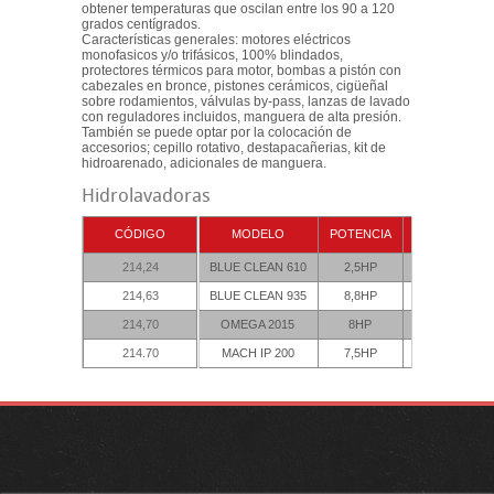
obtener temperaturas que oscilan entre los 90 a 120
grados centígrados.
Características generales: motores eléctricos
monofasicos y/o trifásicos, 100% blindados,
protectores térmicos para motor, bombas a pistón con
cabezales en bronce, pistones cerámicos, cigüeñal
sobre rodamientos, válvulas by-pass, lanzas de lavado
con reguladores incluidos, manguera de alta presión.
También se puede optar por la colocación de
accesorios; cepillo rotativo, destapacañerias, kit de
hidroarenado, adicionales de manguera.
Hidrolavadoras
CÓDIGO
MODELO
POTENCIA
CAUDAL
214,24
BLUE CLEAN 610
2,5HP
500 LTS/H
214,63
BLUE CLEAN 935
8,8HP
780 LTS/H
214,70
OMEGA 2015
8HP
900 LTS/H
214.70
MACH IP 200
7,5HP
900 LTS/H