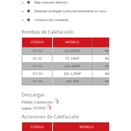
*
Bajo consumo eléctrico
*
Bobinado protegido contra funcionamiento en seco
*
Construcción compacta
Bombas de Calefacción
CÓDIGO
MODELO
TENSIÓN
207.42
4/1 1/12HP
MONOFASICO
207.41
7/1 1/8HP
MONOFASICO
207.43
12/1 1/6HP
MONOFASICO
207.44
15/1 1,25HP
MONOFASICO
207.45
20/1 2HP
MONOFASICO
Descargar:
Folleto:
Calefaccion
sadsa:
2HJ550
Accesorios de Calefacción
CÓDIGO
MODELO