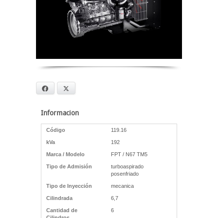
Facebook
X
Informacion
Código
119.16
kVa
192
Marca / Modelo
FPT / N67 TM5
Tipo de Admisión
turboaspirado
posenfriado
Tipo de Inyección
mecanica
Cilindrada
6,7
Cantidad de
6
Cilindros