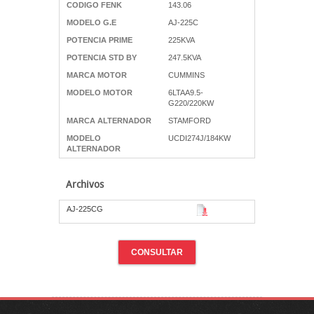
CODIGO FENK
143.06
MODELO G.E
AJ-225C
POTENCIA PRIME
225KVA
POTENCIA STD BY
247.5KVA
MARCA MOTOR
CUMMINS
MODELO MOTOR
6LTAA9.5-
G220/220KW
MARCA ALTERNADOR
STAMFORD
MODELO
UCDI274J/184KW
ALTERNADOR
Archivos
AJ-225CG
CONSULTAR