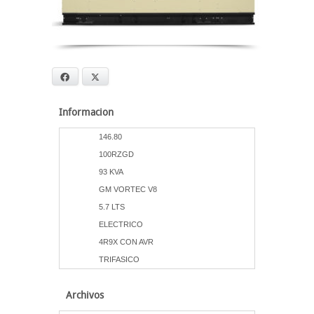
Facebook
X
Informacion
146.80
100RZGD
93 KVA
GM VORTEC V8
5.7 LTS
ELECTRICO
4R9X CON AVR
TRIFASICO
Archivos