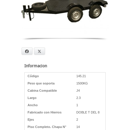
Facebook
X
Informacion
Código
145.21
Peso que soporta
1500KG
Cabina Compatible
J4
Largo
2.3
Ancho
1
Fabricado con Hierros
DOBLE T DEL 8
Ejes
2
Piso Completo. Chapa N°
14