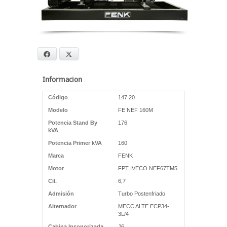
Facebook
X
Informacion
Código
147.20
Modelo
FE NEF 160M
Potencia Stand By
176
kVA
Potencia Primer kVA
160
Marca
FENK
Motor
FPT IVECO NEF67TM5
Cil.
6,7
Admisión
Turbo Postenfriado
Alternador
MECC ALTE ECP34-
3L/4
Cabina Insonorizada
J6