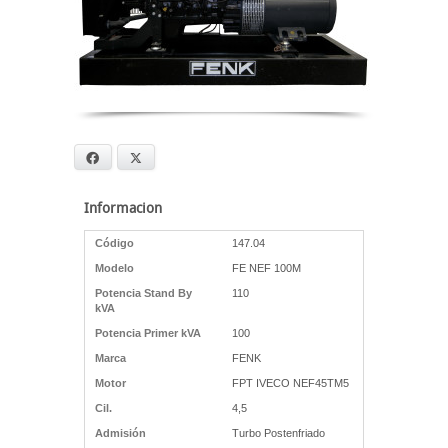
Facebook
X
Informacion
Código
147.04
Modelo
FE NEF 100M
Potencia Stand By
110
kVA
Potencia Primer kVA
100
Marca
FENK
Motor
FPT IVECO NEF45TM5
Cil.
4,5
Admisión
Turbo Postenfriado