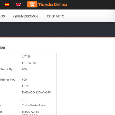
IOS
QUIENES SOMOS
CONTACTO
ion
147.26
FE DW 600
 Stand By
660
 Primer kVA
600
FENK
DAEWOO 12DWV-695
12
n
Turbo Postenfriado
or
MECC ALTE /