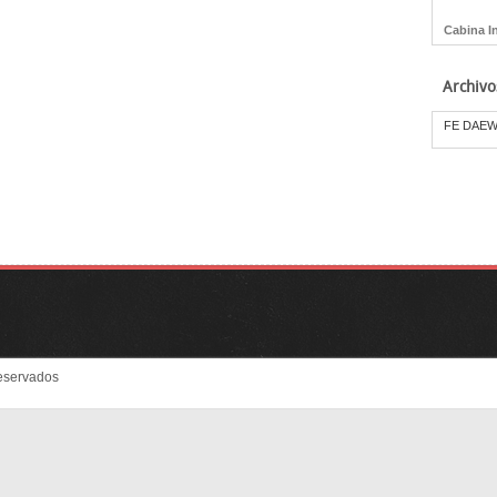
Cabina I
Archivo
FE DAEW
eservados