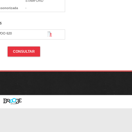
STAMFORD
nsonorizada
-
s
OO 620
CONSULTAR