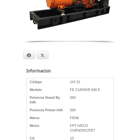
Facebook
X
Informacion
Código
147.21
Modelo
FE CURSOR 500 E
Potencia Stand By
550
kVA
Potencia Primer kVA
500
Marca
FENK
Motor
FPT IVECO
CURSOR13TE7
Cil.
13