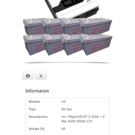
Facebook
X
Informacion
Modelo
U5
Tipo
Kit Ups
Descripcion
Inv. Offgrid MUST 5.200w + 8
Bat. AGM 200Ah 12V
Voltaje (V)
48