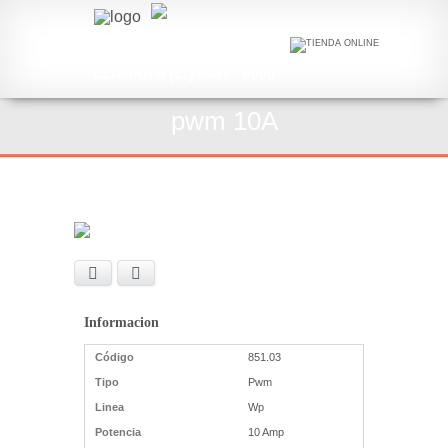
LLAMAR A (11) 4687 - 0000
pwm 10A
Facebook
X
Informacion
Código
851.03
Tipo
Pwm
Linea
Wp
Potencia
10 Amp