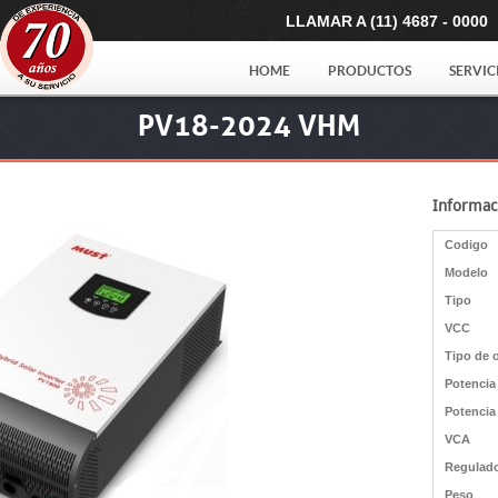
LLAMAR A (11) 4687 - 0000
HOME
PRODUCTOS
SERVIC
PV18-2024 VHM
Informac
Codigo
Modelo
Tipo
VCC
Tipo de 
Potencia
Potencia
VCA
Regulado
Peso