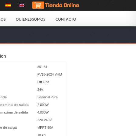
IOS
QUIENES SOMOS
CONTACTO
ion
851.81
PV18-2024 VHM
Off Grid
24V
onda
Senoidal Pura
 nominal de salida
2.000W
 maxima de salida
4.000W
220-240V
r de carga
MPPT 80A
10 kg