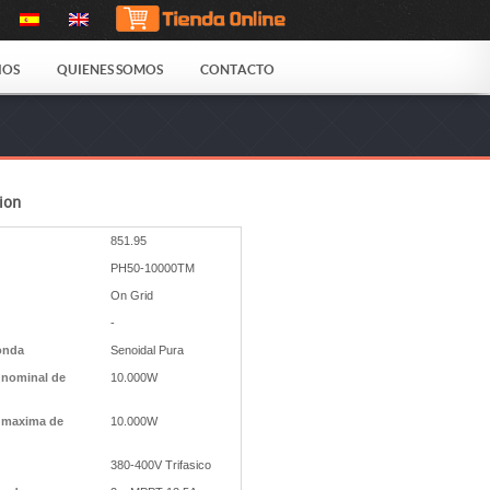
IOS
QUIENES SOMOS
CONTACTO
ion
851.95
PH50-10000TM
On Grid
-
onda
Senoidal Pura
 nominal de
10.000W
 maxima de
10.000W
380-400V Trifasico