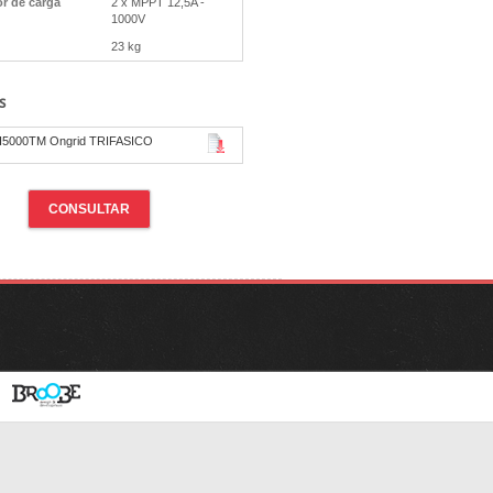
r de carga
2 x MPPT 12,5A -
1000V
23 kg
s
PH5000TM Ongrid TRIFASICO
CONSULTAR