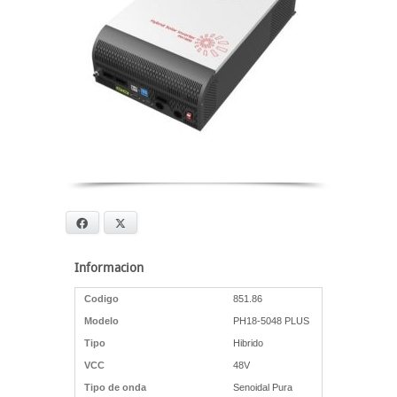
Facebook
X
Informacion
Codigo
851.86
Modelo
PH18-5048 PLUS
Tipo
Hibrido
VCC
48V
Tipo de onda
Senoidal Pura