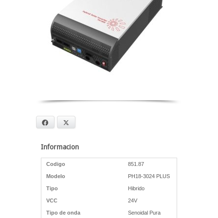
Facebook
X
Informacion
Codigo
851.87
Modelo
PH18-3024 PLUS
Tipo
Hibrido
VCC
24V
Tipo de onda
Senoidal Pura