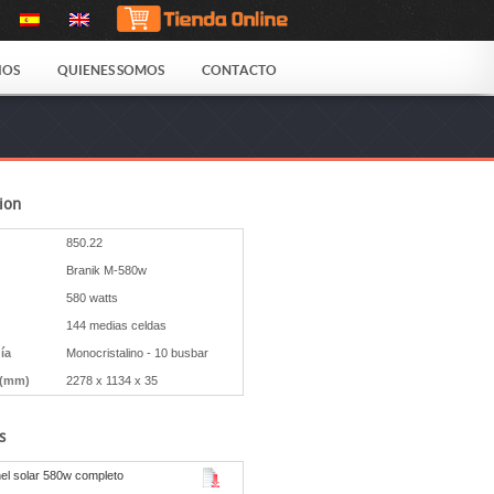
IOS
QUIENES SOMOS
CONTACTO
ion
850.22
Branik M-580w
580 watts
144 medias celdas
ía
Monocristalino - 10 busbar
 (mm)
2278 x 1134 x 35
s
anel solar 580w completo